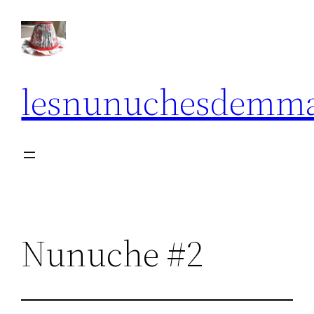
Aller
au
contenu
lesnunuchesdemm
Nunuche #2